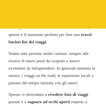
RICERCA
Se Dicembre è il mese per tirare le somme,
Gennaio è quello di pianificazioni, sogni e
speranze sia per l’inizio del nuovo anno che per un
futuro più lontano. Se non l’avete ancora fatto,
questo è il momento perfetto per fare una
travel
bucket list dei viaggi
.
Siamo tutti persone molto curiose, sempre alla
ricerca di nuovi posti da scoprire e nuove
avventure da intraprendere. In generale amiamo la
natura, i viaggi on the road, le esperienze locali e
passare del tempo insieme con gli amici.
Spesso ci ritroviamo a
rivedere foto di viaggi
passati e a
sognare ad occhi aperti
rispetto a