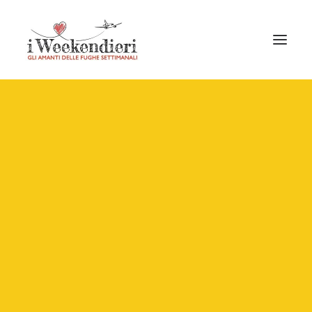
10 VIAGGI DA FARE
NELLA VITA: QUALI
SONO I POSTI DA
VISITARE NEL MONDO
IN
CONSIGLI DI VIAGGIO
•
22 GENNAIO 2021
•
BY
VALERIA