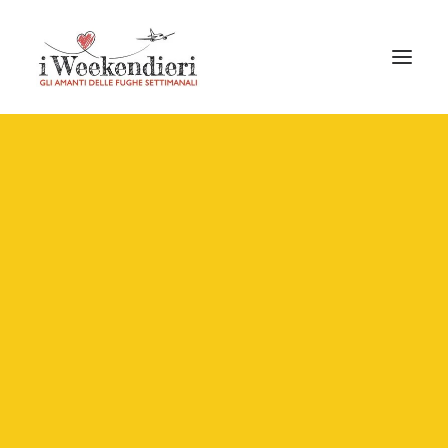
COSA VEDERE IN
SPAGNA IN 3 GIORNI:
LE DESTINAZIONI PIÙ
BELLE PER UN
WEEKEND
IN
WEEKEND ESTERO
•
26 APRILE 2022
•
BY
LAURA ZAMPETTI