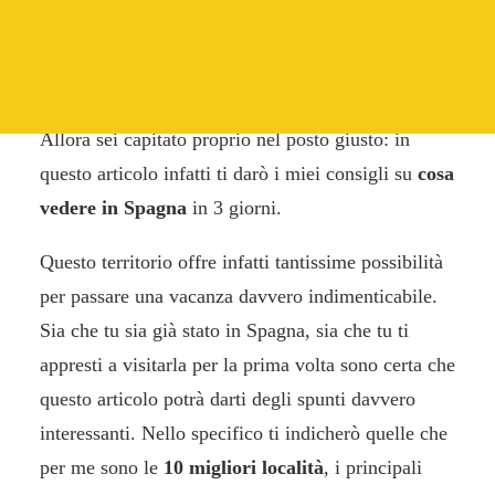
RICERCA
Ciao Weekendiero! Sei alla ricerca di qualche
consiglio per un memorabile weekend in Europa?
Allora sei capitato proprio nel posto giusto: in
questo articolo infatti ti darò i miei consigli su
cosa
vedere in Spagna
in 3 giorni.
Questo territorio offre infatti tantissime possibilità
per passare una vacanza davvero indimenticabile.
Sia che tu sia già stato in Spagna, sia che tu ti
appresti a visitarla per la prima volta sono certa che
questo articolo potrà darti degli spunti davvero
interessanti. Nello specifico ti indicherò quelle che
per me sono le
10 migliori località
, i principali