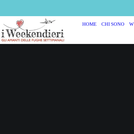
HOME
CHI SONO
W
PARCO A
MAGGIOR
W