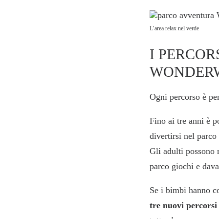
L’area relax nel verde
I PERCOR
WONDER
Ogni percorso è pens
Fino ai tre anni è p
divertirsi nel parc
Gli adulti possono r
parco giochi e davan
Se i bimbi hanno co
tre nuovi percorsi