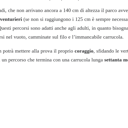
ndi, che non arrivano ancora a 140 cm di altezza il parco avve
venturieri
(se non si raggiungono i 125 cm è sempre necessa
esti percorsi sono adatti anche agli adulti, in quanto bisogn
esi nel vuoto, camminate sul filo e l’immancabile carrucola.
 potrà mettere alla prova il proprio
coraggio
, sfidando le ver
n un percorso che termina con una carrucola lunga
settanta m