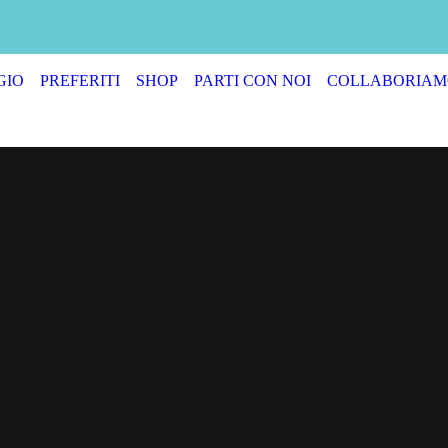
GIO
PREFERITI
SHOP
PARTI CON NOI
COLLABORIAM
SUL LAGO
PERTA DI
D!