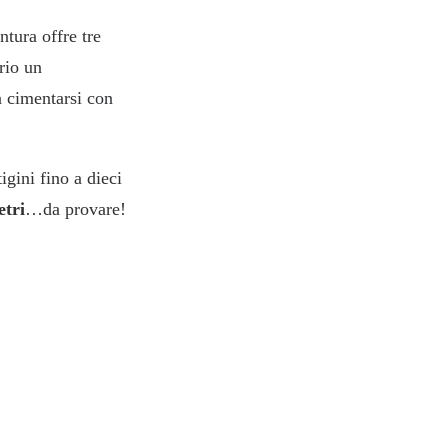
ntura offre tre
rio un
a cimentarsi con
tigini fino a dieci
etri
…da provare!