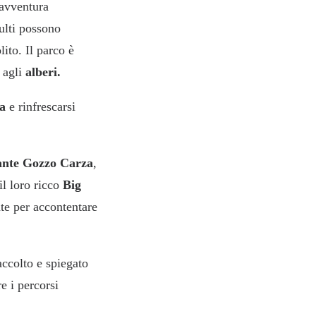
 avventura
ulti possono
olito.
Il parco è
o agli
alberi.
a
e rinfrescarsi
rante Gozzo Carza
,
il loro ricco
Big
ate per accontentare
accolto e spiegato
re i percorsi