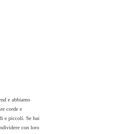
end e abbiamo
are corde e
i e piccoli. Se hai
ondividere con loro