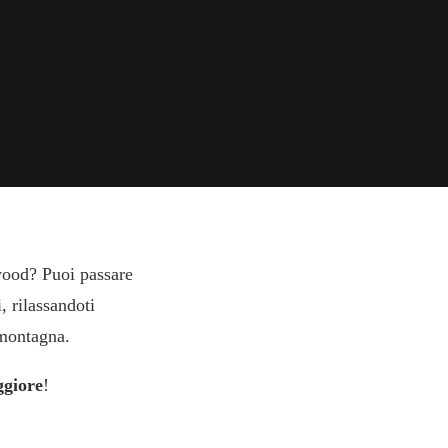
wood? Puoi passare
i, rilassandoti
 montagna.
giore
!