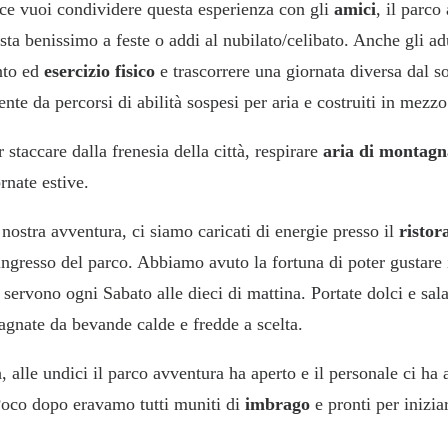
ece vuoi condividere questa esperienza con gli
amici
, il parco
a benissimo a feste o addi al nubilato/celibato. Anche gli ad
nto ed
esercizio fisico
e trascorrere una giornata diversa dal s
nte da percorsi di abilità sospesi per aria e costruiti in mezz
r staccare dalla frenesia della città, respirare
aria di montagn
rnate estive.
 nostra avventura, ci siamo caricati di energie presso il
risto
ingresso del parco. Abbiamo avuto la fortuna di poter gustare 
 servono ogni Sabato alle dieci di mattina. Portate dolci e sal
pagnate da bevande calde e fredde a scelta.
 alle undici il parco avventura ha aperto e il personale ci ha 
. Poco dopo eravamo tutti muniti di
imbrago
e pronti per inizia