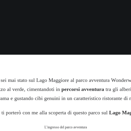
IN
WEEKEND ITALIA
•
25 AGOSTO 2021
•
BY
LAURA ZAMPETTI
sei mai stato sul Lago Maggiore al parco avventura Wonder
zzo al verde, cimentandoti in
percorsi avventura
tra gli alber
ma e gustando cibi genuini in un caratteristico ristorante di
 ti porterò con me alla scoperta di questo parco sul
Lago Mag
L’ingresso del parco avventura