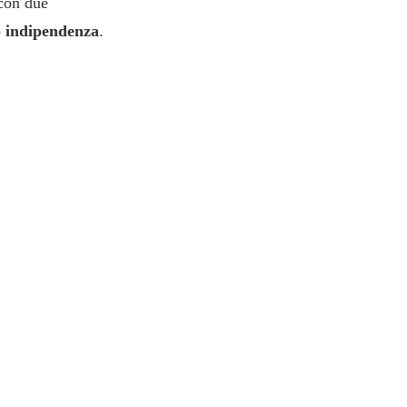
 con due
o
indipendenza
.